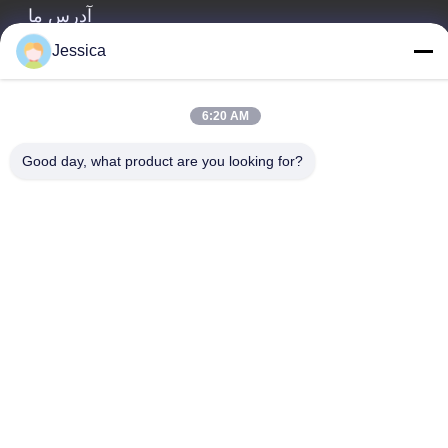
آدرس ما
Jessica
آدرس شرکت
ساختمان بین المللی وییه، شماره 75 جاده لینگان، شهر دال، منطقه
نان های، شهر فوشان
6:20 AM
آدرس کارخانه
Good day, what product are you looking for?
ساختمان بین المللی وییه، شماره 75 جاده لینگان، شهر دال، منطقه
نان های، شهر فوشان
تلفن
0086-13923116318
چین کیفیت خوب SPC روی Flooring کلیک کنید عرضه کننده. حقوق
چاپ -2026 Foshan Huiju Decoration Material Co. Ltd. تمام حقوق
محفوظ است