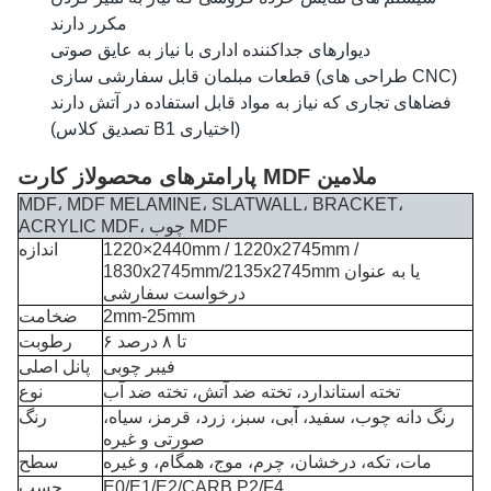
مکرر دارند
دیوارهای جداکننده اداری با نیاز به عایق صوتی
قطعات مبلمان قابل سفارشی سازی (طراحی های CNC)
فضاهای تجاری که نیاز به مواد قابل استفاده در آتش دارند
(تصدیق کلاس B1 اختیاری)
از کارت MDF ملامین
پارامترهای محصول
MDF، MDF MELAMINE، SLATWALL، BRACKET،
ACRYLIC MDF، چوب MDF
1220×2440mm / 1220x2745mm /
اندازه
1830x2745mm/2135x2745mm یا به عنوان
درخواست سفارشی
2mm-25mm
ضخامت
۶ تا ۸ درصد
رطوبت
فیبر چوبی
پانل اصلی
تخته استاندارد، تخته ضد آتش، تخته ضد آب
نوع
رنگ دانه چوب، سفید، آبی، سبز، زرد، قرمز، سیاه،
رنگ
صورتی و غیره
مات، تکه، درخشان، چرم، موج، همگام، و غیره
سطح
E0/E1/E2/CARB P2/F4
چسب