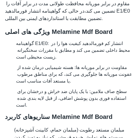
مقاوم در برابر موریانه محافظت طولانی مدت در برابر آفات را 
تضمین می کند،در حالی که گواهینامه انتشار فورمالدهید E1/E0 
تضمین مطابقت با استانداردهای ایمنی بین المللی.
ویژگی های اصلی Melamine Mdf Board
گواهینامه E1/E0: انتشار کم فورمالدهید کیفیت هوا را در 
محیط داخلی تضمین می کند و مطابق با مقررات سختگیرانه 
زیست محیطی است.
مقاومت در برابر موریانه ها: هسته شیمیایی درمان شده از 
عفونت موریانه ها جلوگیری می کند، که برای مناطق مرطوب 
یا مستعد آفات مناسب است.
سطح صاف ملامین: با یک پایان ضد خراش و درخشان برای 
استفاده فوری بدون پوشش اضافی، از قبل لایه بندی شده 
است.
سناریوهای کاربرد Melamine Mdf Board
مبلمان مستعد رطوبت (مبلمان حمام، کابینت آشپزخانه)
سیستم های نمایش خرده فروشی که نیاز به تمیز کردن