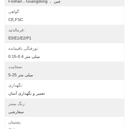
Foshan ، Guangdong ， چین
گواهی:
CE,FSC
فرمالدئید:
E0/E1/E2/P1
تورفتگی باقیمانده:
0.15-0.4 میلی متر
ضخامت:
5-25 میلی متر
نگهداری:
تعمیر و نگهداری آسان
رنگ بستر:
سفارشی
پشتیبان: