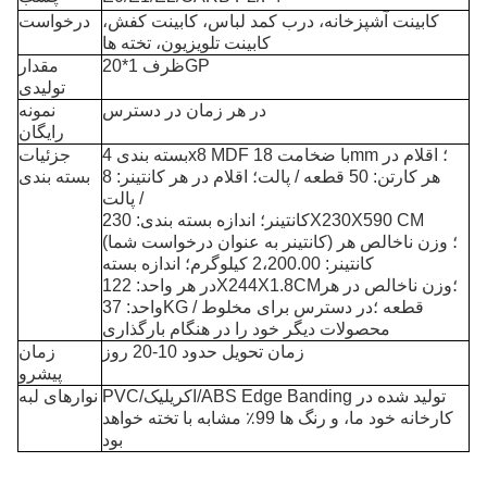
کابینت آشپزخانه، درب کمد لباس، کابینت کفش،
درخواست
کابینت تلویزیون، تخته ها
ظرف 1*20GP
مقدار
تولیدی
در هر زمان در دسترس
نمونه
رایگان
بسته بندی 4x8 MDF با ضخامت 18mm ؛ اقلام در
جزئیات
هر کارتن: 50 قطعه / پالت؛ اقلام در هر کانتینر: 8
بسته بندی
پالت /
کانتینر؛ اندازه بسته بندی: 230X230X590 CM
(کانتینر به عنوان درخواست شما) ؛ وزن ناخالص هر
کانتینر: 2،200.00 کیلوگرم؛ اندازه بسته
در هر واحد: 122X244X1.8CM؛وزن ناخالص در هر
واحد: 37KG / قطعه ؛در دسترس برای مخلوط
محصولات دیگر خود را در هنگام بارگذاری
زمان تحویل حدود 10-20 روز
زمان
پیشرو
PVC/اکریلیک/ABS Edge Banding تولید شده در
نوارهای لبه
کارخانه خود ما، و رنگ ها 99٪ مشابه با تخته خواهد
بود