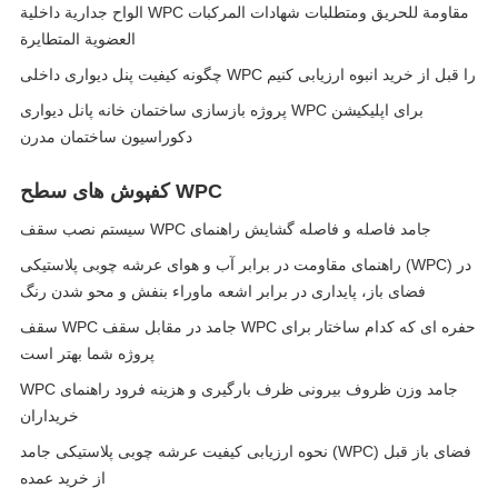
الواح جدارية داخلية WPC مقاومة للحريق ومتطلبات شهادات المركبات
العضوية المتطايرة
چگونه کیفیت پنل دیواری داخلی WPC را قبل از خرید انبوه ارزیابی کنیم
پروژه بازسازی ساختمان خانه پانل دیواری WPC برای اپلیکیشن
دکوراسیون ساختمان مدرن
کفپوش های سطح WPC
سیستم نصب سقف WPC جامد فاصله و فاصله گشایش راهنمای
راهنمای مقاومت در برابر آب و هوای عرشه چوبی پلاستیکی (WPC) در
فضای باز، پایداری در برابر اشعه ماوراء بنفش و محو شدن رنگ
سقف WPC جامد در مقابل سقف WPC حفره ای که کدام ساختار برای
پروژه شما بهتر است
WPC جامد وزن ظروف بیرونی ظرف بارگیری و هزینه فرود راهنمای
خریداران
نحوه ارزیابی کیفیت عرشه چوبی پلاستیکی جامد (WPC) فضای باز قبل
از خرید عمده